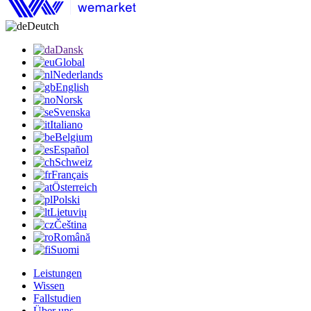
Deutch
Dansk
Global
Nederlands
English
Norsk
Svenska
Italiano
Belgium
Español
Schweiz
Français
Österreich
Polski
Lietuvių
Čeština
Română
Suomi
Leistungen
Wissen
Fallstudien
Über uns