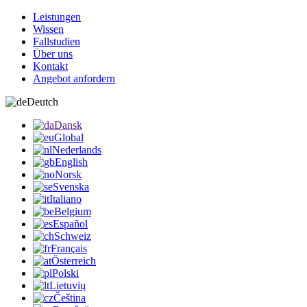
Leistungen
Wissen
Fallstudien
Über uns
Kontakt
Angebot anfordern
Deutch
Dansk
Global
Nederlands
English
Norsk
Svenska
Italiano
Belgium
Español
Schweiz
Français
Österreich
Polski
Lietuvių
Čeština