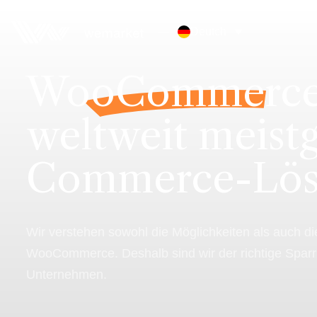
Deutch
WooCommerc
weltweit meist
Commerce-Lös
Wir verstehen sowohl die Möglichkeiten als auch d
WooCommerce. Deshalb sind wir der richtige Sparri
Unternehmen.