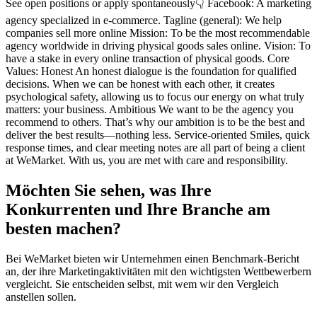
See open positions or apply spontaneously👇 Facebook: A marketing
agency specialized in e-commerce. Tagline (general): We help
companies sell more online Mission: To be the most recommendable
agency worldwide in driving physical goods sales online. Vision: To
have a stake in every online transaction of physical goods. Core
Values: Honest An honest dialogue is the foundation for qualified
decisions. When we can be honest with each other, it creates
psychological safety, allowing us to focus our energy on what truly
matters: your business. Ambitious We want to be the agency you
recommend to others. That’s why our ambition is to be the best and
deliver the best results—nothing less. Service-oriented Smiles, quick
response times, and clear meeting notes are all part of being a client
at WeMarket. With us, you are met with care and responsibility.
Möchten Sie sehen, was Ihre
Konkurrenten und Ihre Branche am
besten machen?
Bei WeMarket bieten wir Unternehmen einen Benchmark-Bericht
an, der ihre Marketingaktivitäten mit den wichtigsten Wettbewerbern
vergleicht. Sie entscheiden selbst, mit wem wir den Vergleich
anstellen sollen.