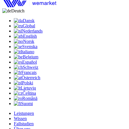
Deutch
Dansk
Global
Nederlands
English
Norsk
Svenska
Italiano
Belgium
Español
Schweiz
Français
Österreich
Polski
Lietuvių
Čeština
Română
Suomi
Leistungen
Wissen
Fallstudien
Über uns