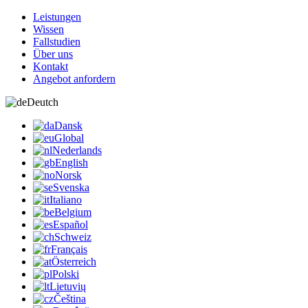
Leistungen
Wissen
Fallstudien
Über uns
Kontakt
Angebot anfordern
Deutch
Dansk
Global
Nederlands
English
Norsk
Svenska
Italiano
Belgium
Español
Schweiz
Français
Österreich
Polski
Lietuvių
Čeština