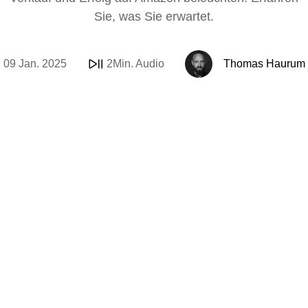
Social Media
Support Sofie
Looker Studio
Sie, was Sie erwartet.
E-Mail & Automat
Amazon
Internationalisier
Marketing Michae
OpenAI Produkts
09 Jan. 2025
2Min. Audio
Thomas Haurum