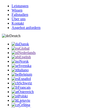
Leistungen
Wissen
Fallstudien
Über uns
Kontakt
Angebot anfordern
Deutch
Dansk
Global
Nederlands
English
Norsk
Svenska
Italiano
Belgium
Español
Schweiz
Français
Österreich
Polski
Lietuvių
Čeština