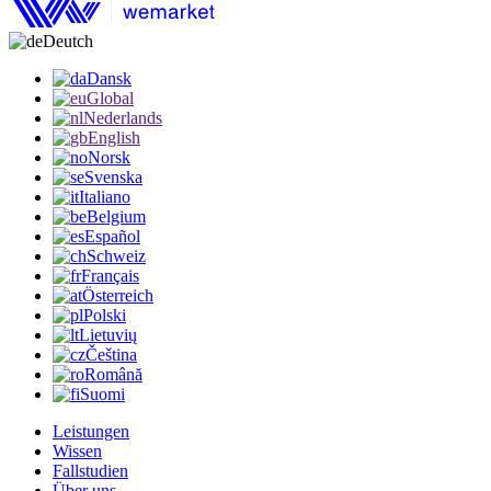
Deutch
Dansk
Global
Nederlands
English
Norsk
Svenska
Italiano
Belgium
Español
Schweiz
Français
Österreich
Polski
Lietuvių
Čeština
Română
Suomi
Leistungen
Wissen
Fallstudien
Über uns