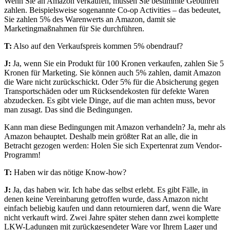
Wenn Sie an Amazon verkaufen, müssen Sie bestimmte Gebühren
zahlen. Beispielsweise sogenannte Co-op Activities – das bedeutet,
Sie zahlen 5% des Warenwerts an Amazon, damit sie
Marketingmaßnahmen für Sie durchführen.
T:
Also auf den Verkaufspreis kommen 5% obendrauf?
J:
Ja, wenn Sie ein Produkt für 100 Kronen verkaufen, zahlen Sie 5
Kronen für Marketing. Sie können auch 5% zahlen, damit Amazon
die Ware nicht zurückschickt. Oder 5% für die Absicherung gegen
Transportschäden oder um Rücksendekosten für defekte Waren
abzudecken. Es gibt viele Dinge, auf die man achten muss, bevor
man zusagt. Das sind die Bedingungen.
Kann man diese Bedingungen mit Amazon verhandeln? Ja, mehr als
Amazon behauptet. Deshalb mein größter Rat an alle, die in
Betracht gezogen werden: Holen Sie sich Expertenrat zum Vendor-
Programm!
T:
Haben wir das nötige Know-how?
J:
Ja, das haben wir. Ich habe das selbst erlebt. Es gibt Fälle, in
denen keine Vereinbarung getroffen wurde, dass Amazon nicht
einfach beliebig kaufen und dann retournieren darf, wenn die Ware
nicht verkauft wird. Zwei Jahre später stehen dann zwei komplette
LKW-Ladungen mit zurückgesendeter Ware vor Ihrem Lager und