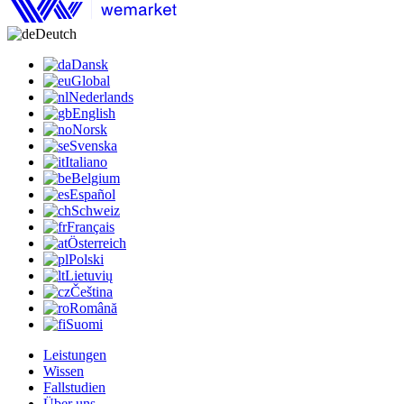
Deutch
Dansk
Global
Nederlands
English
Norsk
Svenska
Italiano
Belgium
Español
Schweiz
Français
Österreich
Polski
Lietuvių
Čeština
Română
Suomi
Leistungen
Wissen
Fallstudien
Über uns