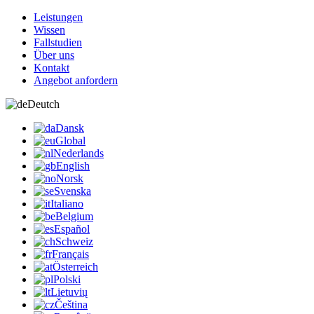
Leistungen
Wissen
Fallstudien
Über uns
Kontakt
Angebot anfordern
Deutch
Dansk
Global
Nederlands
English
Norsk
Svenska
Italiano
Belgium
Español
Schweiz
Français
Österreich
Polski
Lietuvių
Čeština