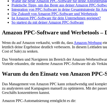
Wähle die beste Amazon PPC-Software für deine Anforderung
Praktische Tipps, um das Beste aus deiner Amazon PPC-Softw
Integration von PPC-Software in deine Gesamtstrategie für A
Die Zukunft von Amazon PPC-Software und Werbetools
Ist Amazon PPC-Software für dein Unternehmen geeignet?
So startest du mit deiner Amazon PPC-Software
Amazon PPC-Software und Werbetools – De
Wenn du auf Amazon verkaufst, weißt du, dass
Amazon-Werbung
ein
letztlich deine Ergebnisse deutlich verbessern. In diesem Leitfaden
Cost of Sale) zu senken.
Das Verstehen und Navigieren im Bereich der Amazon-Werbesoftware 
Vorteile erkunden, die moderne Amazon PPC-Software dir als Verkäuf
Warum du den Einsatz von Amazon PPC-Sof
Das Management von Amazon PPC kann zeitaufwendig und komplex se
zu analysieren und Kampagnen manuell zu optimieren. Mit der passe
Geschäfts konzentrieren kannst.
Amazon PPC-Automatisierung ermöglicht es dir: