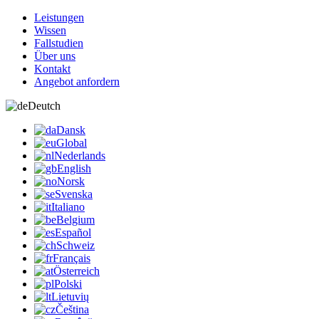
Leistungen
Wissen
Fallstudien
Über uns
Kontakt
Angebot anfordern
Deutch
Dansk
Global
Nederlands
English
Norsk
Svenska
Italiano
Belgium
Español
Schweiz
Français
Österreich
Polski
Lietuvių
Čeština