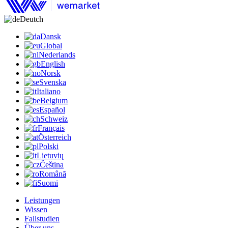
Deutch
Dansk
Global
Nederlands
English
Norsk
Svenska
Italiano
Belgium
Español
Schweiz
Français
Österreich
Polski
Lietuvių
Čeština
Română
Suomi
Leistungen
Wissen
Fallstudien
Über uns