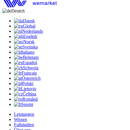
Deutch
Dansk
Global
Nederlands
English
Norsk
Svenska
Italiano
Belgium
Español
Schweiz
Français
Österreich
Polski
Lietuvių
Čeština
Română
Suomi
Leistungen
Wissen
Fallstudien
Über uns