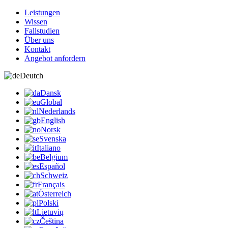
Leistungen
Wissen
Fallstudien
Über uns
Kontakt
Angebot anfordern
Deutch
Dansk
Global
Nederlands
English
Norsk
Svenska
Italiano
Belgium
Español
Schweiz
Français
Österreich
Polski
Lietuvių
Čeština