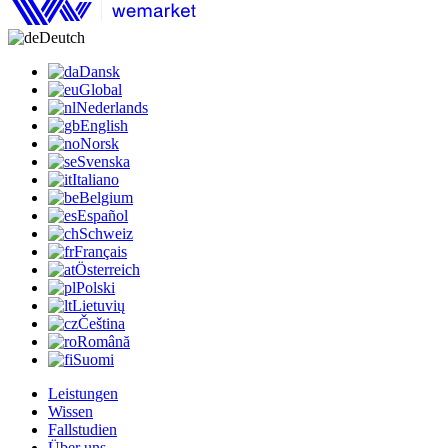
Deutch
Dansk
Global
Nederlands
English
Norsk
Svenska
Italiano
Belgium
Español
Schweiz
Français
Österreich
Polski
Lietuvių
Čeština
Română
Suomi
Leistungen
Wissen
Fallstudien
Über uns