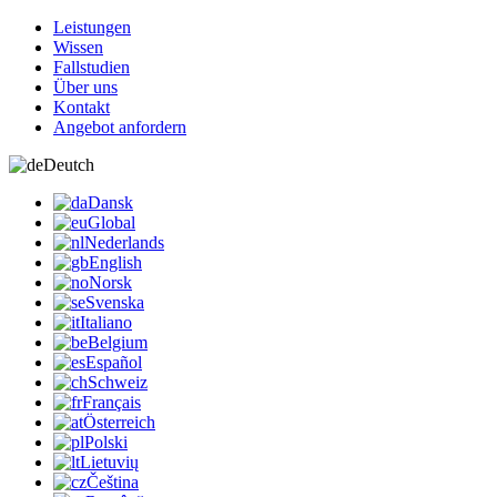
Leistungen
Wissen
Fallstudien
Über uns
Kontakt
Angebot anfordern
Deutch
Dansk
Global
Nederlands
English
Norsk
Svenska
Italiano
Belgium
Español
Schweiz
Français
Österreich
Polski
Lietuvių
Čeština