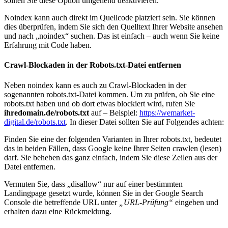
sollten Sie diese Option umgehend deaktivieren.
Noindex kann auch direkt im Quellcode platziert sein. Sie können
dies überprüfen, indem Sie sich den Quelltext Ihrer Website ansehen
und nach „noindex“ suchen. Das ist einfach – auch wenn Sie keine
Erfahrung mit Code haben.
Crawl-Blockaden in der Robots.txt-Datei entfernen
Neben noindex kann es auch zu Crawl-Blockaden in der
sogenannten robots.txt-Datei kommen. Um zu prüfen, ob Sie eine
robots.txt haben und ob dort etwas blockiert wird, rufen Sie
ihredomain.de/robots.txt
auf – Beispiel:
https://wemarket-
digital.de/robots.txt
. In dieser Datei sollten Sie auf Folgendes achten:
Finden Sie eine der folgenden Varianten in Ihrer robots.txt, bedeutet
das in beiden Fällen, dass Google keine Ihrer Seiten crawlen (lesen)
darf. Sie beheben das ganz einfach, indem Sie diese Zeilen aus der
Datei entfernen.
Vermuten Sie, dass „disallow“ nur auf einer bestimmten
Landingpage gesetzt wurde, können Sie in der Google Search
Console die betreffende URL unter
„URL-Prüfung“
eingeben und
erhalten dazu eine Rückmeldung.