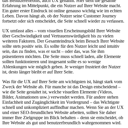
das Benutzererlebnis, auch UX genannt. Hier steht die gesamte
Erfahrung im Mittelpunkt, die ein Nutzer auf Ihrer Website macht.
Ein guter erster Eindruck ist online genauso wichtig wie im echten
Leben. Davon hängt ab, ob der Nutzer seine Customer Journey
fortsetzt oder sich entscheidet, die Seite schnell wieder zu verlassen.
UX umfasst alles – vom visuellen Erscheinungsbild Ihrer Website
über Geschwindigkeit und Vertrauenswürdigkeit bis zu vielen
weiteren Faktoren. Der Gesamteindruck beim Besuch Ihrer Website
sollte stets positiv sein. Es sollte für den Nutzer leicht und intuitiv
sein, das zu finden, was er sucht – oder das, was Sie ihm
präsentieren möchten. Die Seite muss schnell laden, alle Elemente
sollten funktionieren und insgesamt sollte es so wenige
Ablenkungen wie möglich geben. Je weniger frustriert der Nutzer
ist, desto länger bleibt er auf Ihrer Seite.
Was für die UX auf Ihrer Seite am wichtigsten ist, hängt stark vom
Zweck der Website ab. Für manche ist das Design entscheidend –
wie die Seite gestaltet ist, welche visuellen Elemente (Videos,
Bilder, Animationen usw.) verwendet werden. Für andere stehen
Einfachheit und Zugänglichkeit im Vordergrund – das Wichtigste
schnell und unkompliziert auffindbar machen. Wenn Sie an der UX
und einer SEO-freundlichen Website arbeiten, sollten Sie daher
immer Ihre Zielgruppe im Blick behalten – denn sie entscheidet, ob
Ihre Website als gut und benutzerfreundlich wahrgenommen wird.