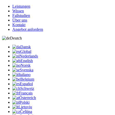
Leistungen
Wissen
Fallstudien
Über uns
Kontakt
Angebot anfordern
Deutch
Dansk
Global
Nederlands
English
Norsk
Svenska
Italiano
Belgium
Español
Schweiz
Français
Österreich
Polski
Lietuvių
Čeština