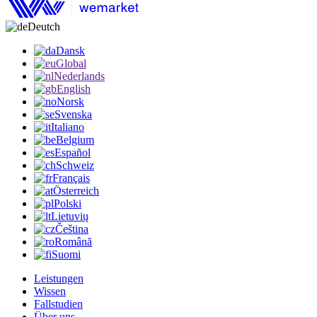
Deutch
Dansk
Global
Nederlands
English
Norsk
Svenska
Italiano
Belgium
Español
Schweiz
Français
Österreich
Polski
Lietuvių
Čeština
Română
Suomi
Leistungen
Wissen
Fallstudien
Über uns