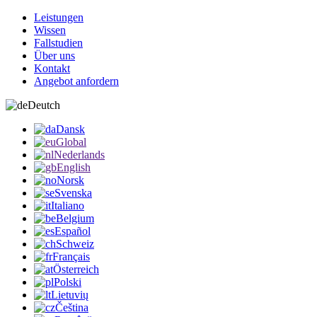
Leistungen
Wissen
Fallstudien
Über uns
Kontakt
Angebot anfordern
Deutch
Dansk
Global
Nederlands
English
Norsk
Svenska
Italiano
Belgium
Español
Schweiz
Français
Österreich
Polski
Lietuvių
Čeština